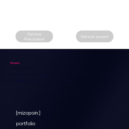
Service
Service suivant
Précédent
Mizopoin.
Studio
Graphiste
Directeur Artistique
Photographe
[mizopoin.]
portfolio