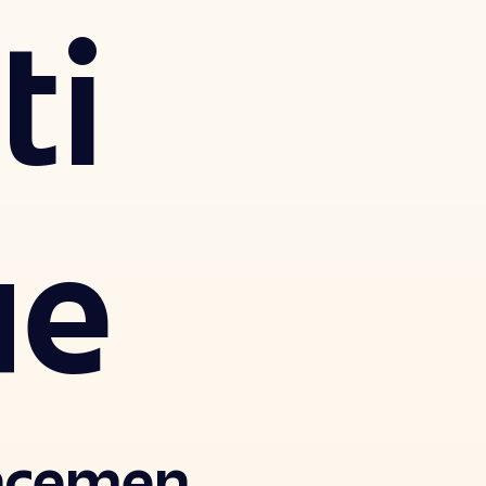
ti
ue
acemen