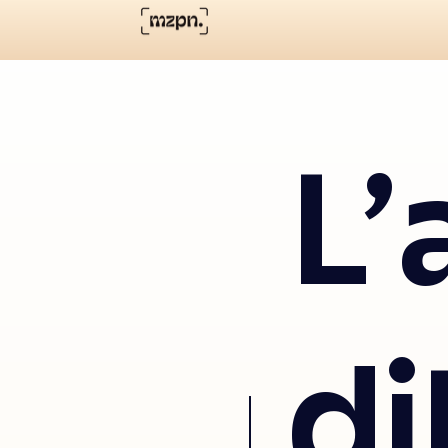
L'
di