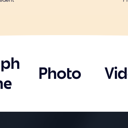
aph
Photo
Vi
me