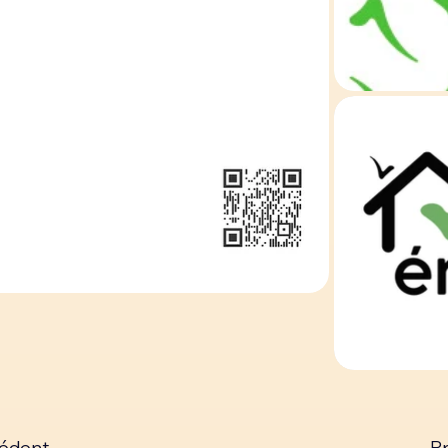
cédent
Pr