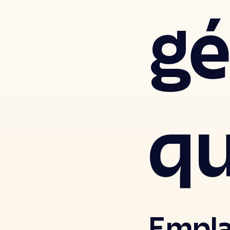
gé
q
Empl