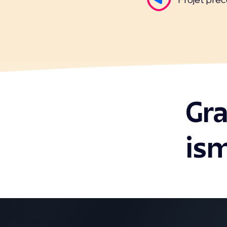
Gr
is